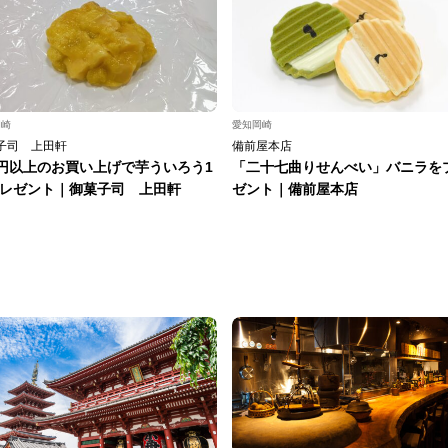
岡崎
愛知岡崎
子司 上田軒
備前屋本店
0円以上のお買い上げで芋ういろう1
「二十七曲りせんべい」バニラを
レゼント｜御菓子司 上田軒
ゼント｜備前屋本店