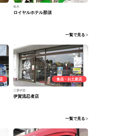
栃木
ロイヤルホテル那須
一覧で見る
店
食品・お土産店
三重伊賀
伊賀流忍者店
一覧で見る