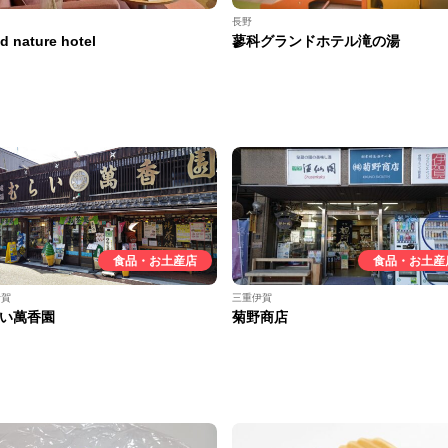
長野
d nature hotel
蓼科グランドホテル滝の湯
食品・お土産店
食品・お土産
伊賀
三重伊賀
い萬香園
菊野商店