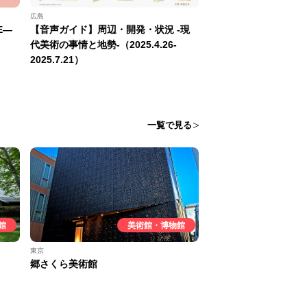
広島
E—
【音声ガイド】周辺・開発・状況 -現
代美術の事情と地勢-（2025.4.26-
2025.7.21）
一覧で見る
館
美術館・博物館
東京
郷さくら美術館