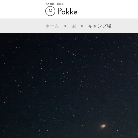
その旅に、物語を。
ホーム
>
国
>
キャンプ場