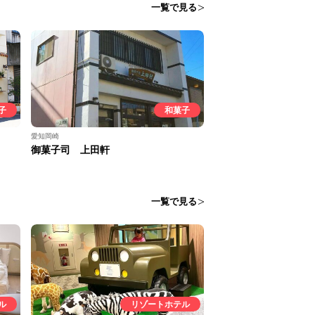
一覧で見る
子
和菓子
愛知岡崎
御菓子司 上田軒
一覧で見る
ル
リゾートホテル