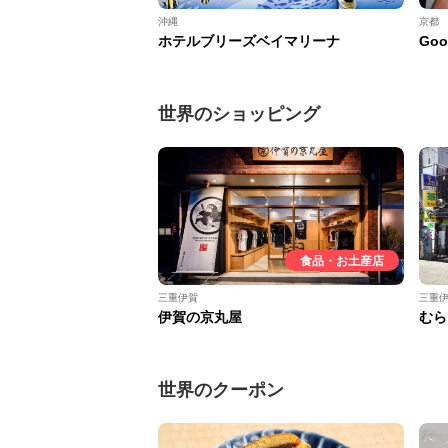
沖縄
京都
ホテルブリーズベイマリーナ
Goo
世界のショッピング
食品・お土産店
三重伊賀
三重
伊賀の京丸屋
むら
世界のクーポン