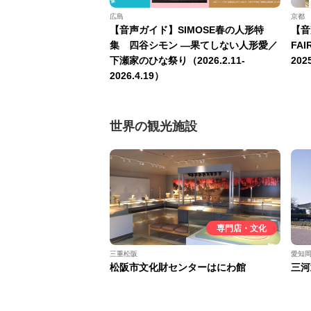
広島
京都
【音声ガイド】SIMOSE春の人形特
【音
集 四谷シモン —果てしない人形愛／
FAI
下瀬家のひな祭り（2026.2.11-
202
2026.4.19）
世界の観光施設
専門店・文化
三重松阪
愛知
松阪市文化財センターはにわ館
三河