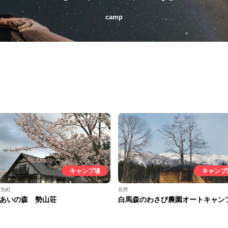
camp
キャンプ場
キャンプ
多気町
長野
あいの森 勢山荘
白馬森のわさび農園オートキャン