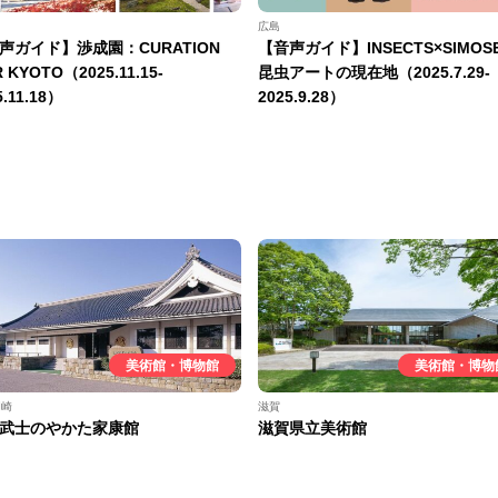
広島
声ガイド】渉成園：CURATION
【音声ガイド】INSECTS×SIMOS
R KYOTO（2025.11.15-
昆虫アートの現在地（2025.7.29-
5.11.18）
2025.9.28）
美術館・博物館
美術館・博物
岡崎
滋賀
武士のやかた家康館
滋賀県立美術館