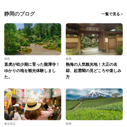
静岡のブログ
一覧で見る
静岡
静岡
直虎が幼少期に育った龍潭寺！
熱海の人気観光地！大正の名
ゆかりの地を観光体験しまし
邸、起雲閣の見どころや楽しみ
た。
方
東京埼玉
静岡