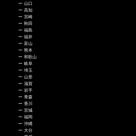
ー
山口
ー
高知
ー
宮崎
ー
秋田
ー
福島
ー
福井
ー
富山
ー
熊本
ー
和歌山
ー
岐阜
ー
埼玉
ー
山形
ー
滋賀
ー
岩手
ー
青森
ー
香川
ー
宮城
ー
福岡
ー
沖縄
ー
大分