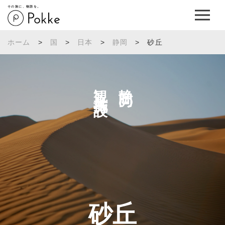
その旅に、物語を。
ホーム
>
国
>
日本
>
静岡
>
砂丘
観光施設へ
静岡の
砂丘