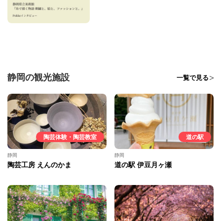
静岡の観光施設
一覧で見る
陶芸体験・陶芸教室
道の駅
静岡
静岡
陶芸工房 えんのかま
道の駅 伊豆月ヶ瀬