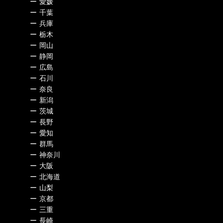
ー
愛媛
ー
千葉
ー
兵庫
ー
栃木
ー
岡山
ー
静岡
ー
広島
ー
石川
ー
奈良
ー
新潟
ー
茨城
ー
長野
ー
愛知
ー
群馬
ー
神奈川
ー
大阪
ー
北海道
ー
山梨
ー
京都
ー
三重
ー
長崎