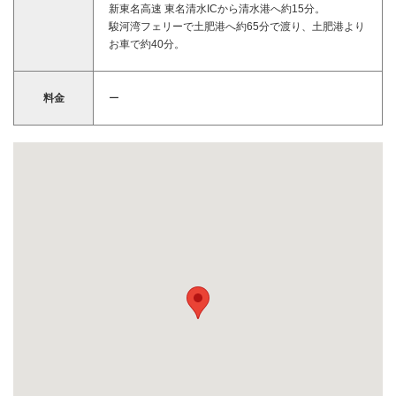
新東名高速 東名清水ICから清水港へ約15分。
駿河湾フェリーで土肥港へ約65分で渡り、土肥港より
お車で約40分。
料金
ー