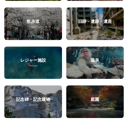
散歩道
旧跡・遺跡・遺産
レジャー施設
温泉
記念碑・記念建物
庭園