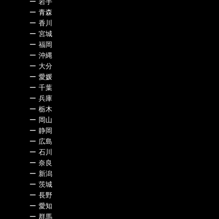
ー
岩手
ー
青森
ー
香川
ー
宮城
ー
福岡
ー
沖縄
ー
大分
ー
愛媛
ー
千葉
ー
兵庫
ー
栃木
ー
岡山
ー
静岡
ー
広島
ー
石川
ー
奈良
ー
新潟
ー
茨城
ー
長野
ー
愛知
ー
群馬