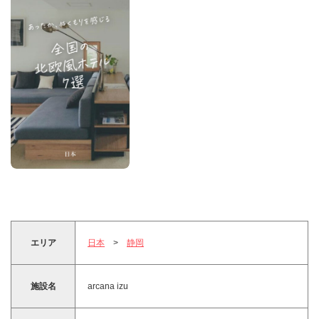
エリア
日本
>
静岡
施設名
arcana izu