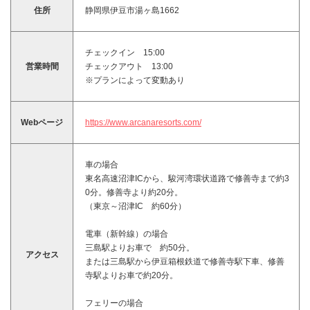
住所
静岡県伊豆市湯ヶ島1662
チェックイン 15:00
営業時間
チェックアウト 13:00
※プランによって変動あり
Webページ
https://www.arcanaresorts.com/
車の場合
東名高速沼津ICから、駿河湾環状道路で修善寺まで約3
0分。修善寺より約20分。
（東京～沼津IC 約60分）
電車（新幹線）の場合
三島駅よりお車で 約50分。
アクセス
または三島駅から伊豆箱根鉄道で修善寺駅下車、修善
寺駅よりお車で約20分。
フェリーの場合