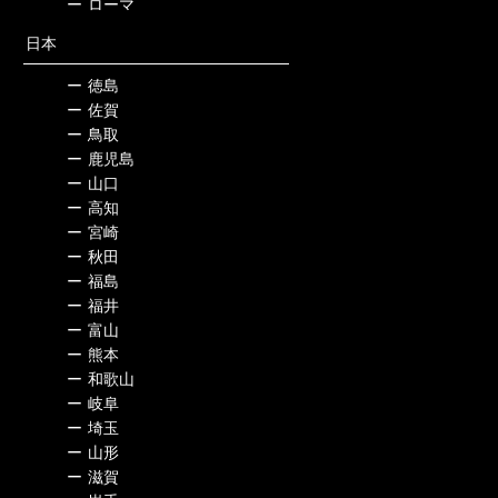
ー
ローマ
日本
ー
徳島
ー
佐賀
ー
鳥取
ー
鹿児島
ー
山口
ー
高知
ー
宮崎
ー
秋田
ー
福島
ー
福井
ー
富山
ー
熊本
ー
和歌山
ー
岐阜
ー
埼玉
ー
山形
ー
滋賀