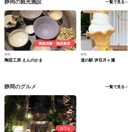
静岡の観光施設
一覧で見る
陶芸体験・陶芸教室
静岡
静岡
陶芸工房 えんのかま
道の駅 伊豆月ヶ瀬
静岡のグルメ
一覧で見る
カフェ