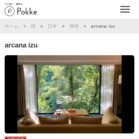
その旅に、物語を。
ホーム
>
国
>
日本
>
静岡
>
arcana izu
arcana izu