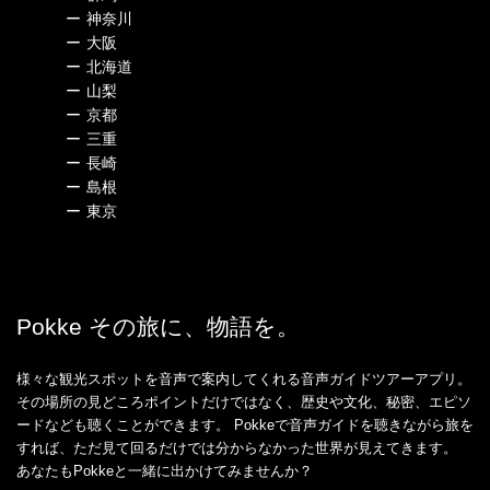
ー
神奈川
ー
大阪
ー
北海道
ー
山梨
ー
京都
ー
三重
ー
長崎
ー
島根
ー
東京
Pokke その旅に、物語を。
様々な観光スポットを音声で案内してくれる音声ガイドツアーアプリ。
その場所の見どころポイントだけではなく、歴史や文化、秘密、エピソ
ードなども聴くことができます。 Pokkeで音声ガイドを聴きながら旅を
すれば、ただ見て回るだけでは分からなかった世界が見えてきます。
あなたもPokkeと一緒に出かけてみませんか？