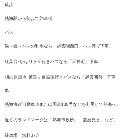
徒歩
熱海駅から徒歩で約20分
バス
湯～遊～バスの利用なら「起雲閣西口」バス停で下車、
紅葉台･ひばりヶ丘行きバスなら「天神町」下車
相の原団地･笹良ヶ台循環行きバスなら「起雲閣前」下車
車
熱海海岸自動車道または国道135号などを利用して熱海へ。
近くのランドマークは「熱海市役所」「芸妓見番」など。
駐車場 無料37台