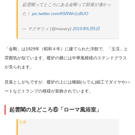
起雲閣ってところにある金剛って部屋が凄かっ
た！
pic.twitter.com/K5RWn1cBUO
— マクサリィ (@maxary)
2015年5月5日
「金剛」は1929年（昭和４年）に建てられた洋館で、「玉渓」と
雰囲気が似ています。暖炉の横には中華風模様のステンドグラス
が見られます。
見落としがちですが、暖炉の上には螺鈿(らでん)細工でダイヤやハ
ートなどトランプの模様が装飾されています。
起雲閣の見どころ⑥「ローマ風浴室」