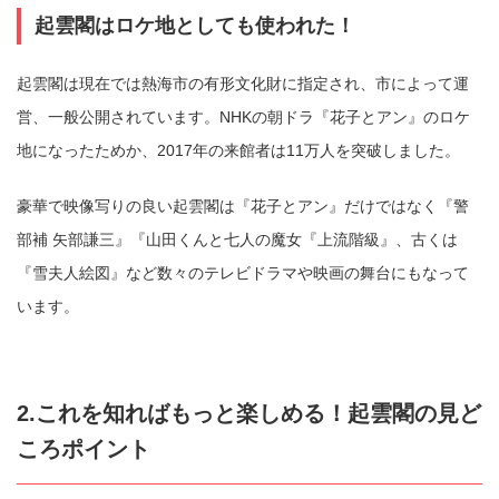
起雲閣はロケ地としても使われた！
起雲閣は現在では熱海市の有形文化財に指定され、市によって運
営、一般公開されています。NHKの朝ドラ『花子とアン』のロケ
地になったためか、2017年の来館者は11万人を突破しました。
豪華で映像写りの良い起雲閣は『花子とアン』だけではなく『警
部補 矢部謙三』『山田くんと七人の魔女『上流階級』、古くは
『雪夫人絵図』など数々のテレビドラマや映画の舞台にもなって
います。
2.これを知ればもっと楽しめる！起雲閣の見ど
ころポイント