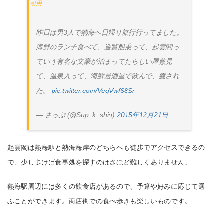
コピー
https://jp.pokke.in/blog/8893
昨日は男3人で熱海へ日帰り旅行行ってました。
海鮮のランチ食べて、遊覧船乗って、起雲閣っ
ていう有名な文豪が泊まってたらしい屋敷見
て、温泉入って、海鮮居酒屋で飲んで、癒され
た。
pic.twitter.com/VeqVwf68Sr
— さっぷ (@Sup_k_shin)
2015年12月21日
起雲閣は熱海駅と熱海海岸のどちらへも徒歩でアクセスできるの
で、少し歩けば食事処を探すのはさほど難しくありません。
熱海駅周辺には多くの飲食店があるので、予算や好みに応じて選
ぶことができます。商店街での食べ歩きも楽しいものです。