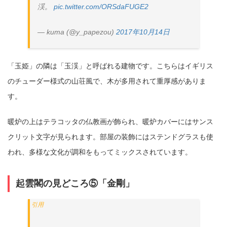
渓。
pic.twitter.com/ORSdaFUGE2
— kuma (@y_papezou)
2017年10月14日
「玉姫」の隣は「玉渓」と呼ばれる建物です。こちらはイギリス
のチューダー様式の山荘風で、木が多用されて重厚感がありま
す。
暖炉の上はテラコッタの仏教画が飾られ、暖炉カバーにはサンス
クリット文字が見られます。部屋の装飾にはステンドグラスも使
われ、多様な文化が調和をもってミックスされています。
起雲閣の見どころ⑤「金剛」