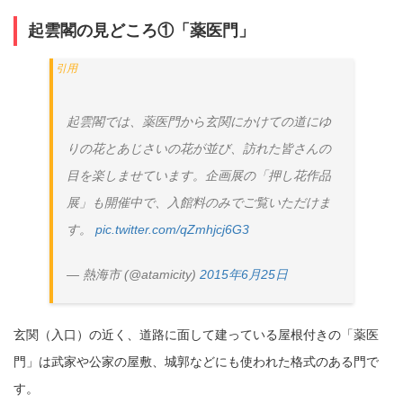
起雲閣の見どころ①「薬医門」
起雲閣では、薬医門から玄関にかけての道にゆ
りの花とあじさいの花が並び、訪れた皆さんの
目を楽しませています。企画展の「押し花作品
展」も開催中で、入館料のみでご覧いただけま
す。
pic.twitter.com/qZmhjcj6G3
— 熱海市 (@atamicity)
2015年6月25日
玄関（入口）の近く、道路に面して建っている屋根付きの「薬医
門」は武家や公家の屋敷、城郭などにも使われた格式のある門で
す。