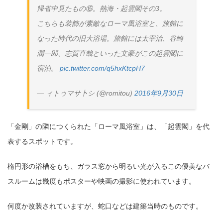
帰省中見たもの⑮。熱海・起雲閣その3。
こちらも装飾が素敵なローマ風浴室と、旅館に
なった時代の旧大浴場。旅館には太宰治、谷崎
潤一郎、志賀直哉といった文豪がこの起雲閣に
宿泊。
pic.twitter.com/q5hxKtcpH7
— ィトゥマサ卜シ (@romitou)
2016年9月30日
「金剛」の隣につくられた「ローマ風浴室」は、「起雲閣」を代
表するスポットです。
楕円形の浴槽をもち、ガラス窓から明るい光が入るこの優美なバ
スルームは幾度もポスターや映画の撮影に使われています。
何度か改装されていますが、蛇口などは建築当時のものです。