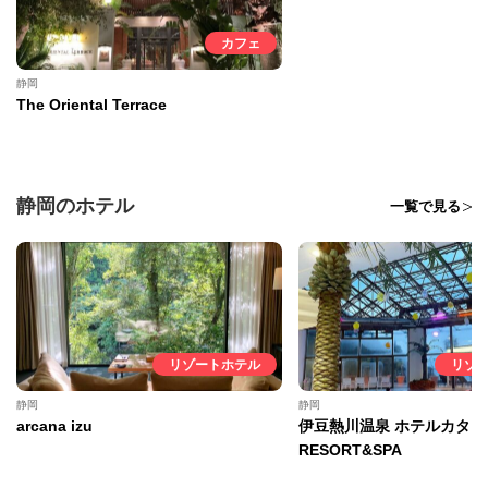
カフェ
静岡
The Oriental Terrace
静岡のホテル
一覧で見る
リゾートホテル
リゾ
静岡
静岡
arcana izu
伊豆熱川温泉 ホテルカター
RESORT&SPA