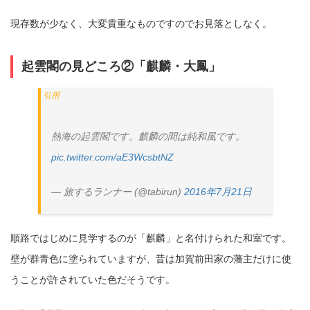
現存数が少なく、大変貴重なものですのでお見落としなく。
起雲閣の見どころ②「麒麟・大鳳」
熱海の起雲閣です。麒麟の間は純和風です。
pic.twitter.com/aE3WcsbtNZ
— 旅するランナー (@tabirun)
2016年7月21日
順路ではじめに見学するのが「麒麟」と名付けられた和室です。
壁が群青色に塗られていますが、昔は加賀前田家の藩主だけに使
うことが許されていた色だそうです。