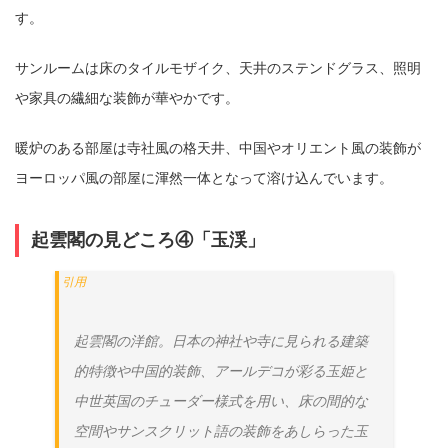
す。
サンルームは床のタイルモザイク、天井のステンドグラス、照明
や家具の繊細な装飾が華やかです。
暖炉のある部屋は寺社風の格天井、中国やオリエント風の装飾が
ヨーロッパ風の部屋に渾然一体となって溶け込んでいます。
起雲閣の見どころ④「玉渓」
起雲閣の洋館。日本の神社や寺に見られる建築
的特徴や中国的装飾、アールデコが彩る玉姫と
中世英国のチューダー様式を用い、床の間的な
空間やサンスクリット語の装飾をあしらった玉