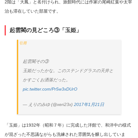
2階は「大鳳」と名付けられ、旅館時代には作家の尾崎紅葉や太宰
治も滞在していた部屋です。
起雲閣の見どころ③「玉姫」
起雲閣その③
玉姫だったかな。このステンドグラスの天井と
かすごくお洒落だった。
pic.twitter.com/Pr5w3xDUrO
— えりのみゆ (@xeri23x)
2017年1月21日
「玉姫」は1932年（昭和７年）に完成した洋館で、和洋中の様式
が混ざった不思議ながらも洗練された雰囲気を醸し出していま