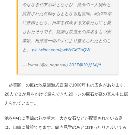
今はなき住友別荘とならび、熱海の三大別荘と
賞賛された名邸がもととなる起雲閣。昭和22年
に旅館となり、日本を代表する文豪たちにも愛
されたそうです。庭園は鉄道王の異名をもつ実
業家、根津嘉一郎の手により整えられたとのこ
と。
pic.twitter.com/gwWxGKTnQW
— kuma (@y_papezou)
2017年10月14日
「起雲閣」の庭は池泉回遊式庭園で1000坪もの広さがあります。
20人で２か月をかけて運んできた20トンの巨石が庭の真ん中に据
えられています。
池を中心に季節の花や草木、大きな石などが配置されている庭
は、自由に散策できます。館内見学のあとはゆったりと歩いてみ