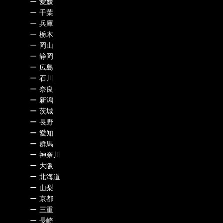
ー
愛媛
ー
千葉
ー
兵庫
ー
栃木
ー
岡山
ー
静岡
ー
広島
ー
石川
ー
奈良
ー
新潟
ー
茨城
ー
長野
ー
愛知
ー
群馬
ー
神奈川
ー
大阪
ー
北海道
ー
山梨
ー
京都
ー
三重
ー
長崎