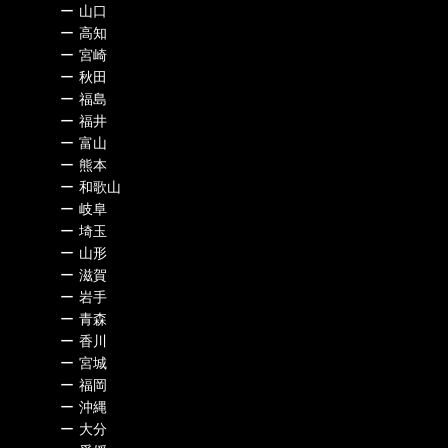
ー
山口
ー
高知
ー
宮崎
ー
秋田
ー
福島
ー
福井
ー
富山
ー
熊本
ー
和歌山
ー
岐阜
ー
埼玉
ー
山形
ー
滋賀
ー
岩手
ー
青森
ー
香川
ー
宮城
ー
福岡
ー
沖縄
ー
大分