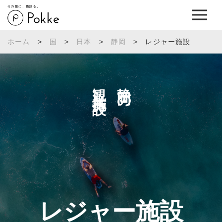
その旅に、物語を。
ホーム
>
国
>
日本
>
静岡
>
レジャー施設
観光施設へ
静岡の
レジャー施設