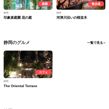
庭園
散歩道
静岡
静岡
印象派庭園 花の庭
河津川沿いの桜並木
静岡のグルメ
一覧で見る
カフェ
静岡
The Oriental Terrace