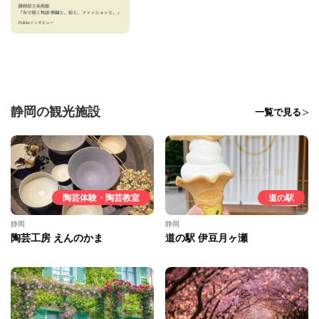
静岡の観光施設
一覧で見る
陶芸体験・陶芸教室
道の駅
静岡
静岡
陶芸工房 えんのかま
道の駅 伊豆月ヶ瀬