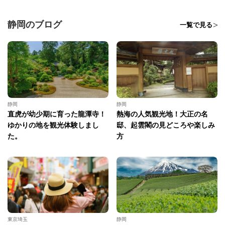
静岡のブログ
一覧で見る
静岡
静岡
直虎が幼少期に育った龍潭寺！
熱海の人気観光地！大正の名
ゆかりの地を観光体験しまし
邸、起雲閣の見どころや楽しみ
た。
方
東京埼玉
静岡