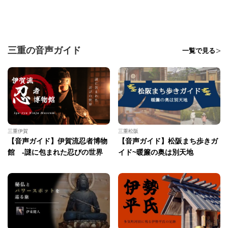
三重の音声ガイド
一覧で見る
三重伊賀
三重松阪
【音声ガイド】伊賀流忍者博物
【音声ガイド】松阪まち歩きガ
館 -謎に包まれた忍びの世界
イド~暖簾の奥は別天地