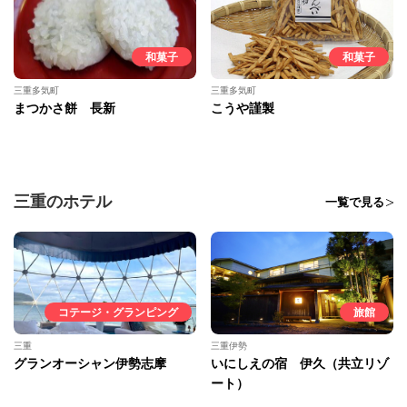
和菓子
和菓子
三重多気町
三重多気町
まつかさ餅 長新
こうや謹製
三重のホテル
一覧で見る
コテージ・グランピング
旅館
三重
三重伊勢
グランオーシャン伊勢志摩
いにしえの宿 伊久（共立リゾ
ート）