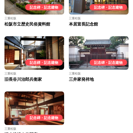
記念碑・記念建物
記念碑・記念建物
三重松阪
三重松阪
松阪市立歴史民俗資料館
本居宣長記念館
記念碑・記念建物
記念碑・記念建物
三重松阪
三重松阪
旧長谷川治郎兵衛家
三井家発祥地
記念碑・記念建物
三重松阪