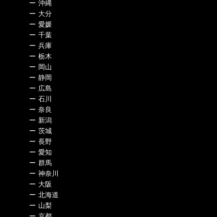
ー
沖縄
ー
大分
ー
愛媛
ー
千葉
ー
兵庫
ー
栃木
ー
岡山
ー
静岡
ー
広島
ー
石川
ー
奈良
ー
新潟
ー
茨城
ー
長野
ー
愛知
ー
群馬
ー
神奈川
ー
大阪
ー
北海道
ー
山梨
ー
京都