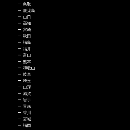
ー
鳥取
ー
鹿児島
ー
山口
ー
高知
ー
宮崎
ー
秋田
ー
福島
ー
福井
ー
富山
ー
熊本
ー
和歌山
ー
岐阜
ー
埼玉
ー
山形
ー
滋賀
ー
岩手
ー
青森
ー
香川
ー
宮城
ー
福岡