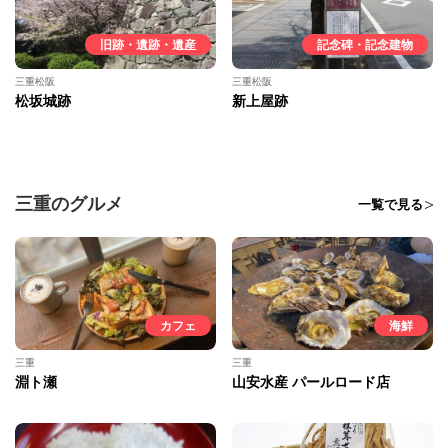
旧跡・遺跡・遺産
記念碑・記念建物
三重松阪
三重松阪
松坂城跡
新上屋跡
三重のグルメ
一覧で見る
カフェ
海鮮
三重
三重
淵ト瀬
山安水産 パールロード店