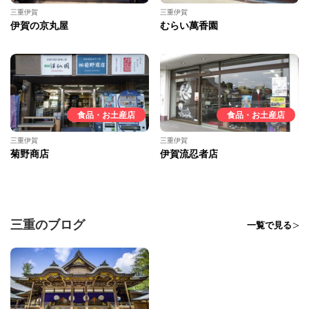
三重伊賀
三重伊賀
伊賀の京丸屋
むらい萬香園
食品・お土産店
食品・お土産店
三重伊賀
三重伊賀
菊野商店
伊賀流忍者店
三重のブログ
一覧で見る