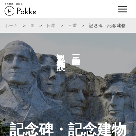
その旅に、物語を。
ホーム
>
国
>
日本
>
三重
>
記念碑・記念建物
観光施設へ
三重の
記念碑・記念建物