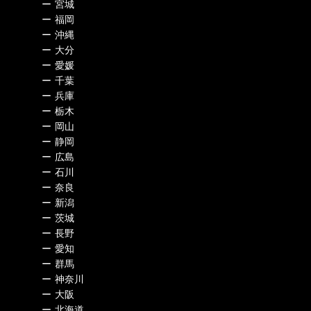
ー
宮城
ー
福岡
ー
沖縄
ー
大分
ー
愛媛
ー
千葉
ー
兵庫
ー
栃木
ー
岡山
ー
静岡
ー
広島
ー
石川
ー
奈良
ー
新潟
ー
茨城
ー
長野
ー
愛知
ー
群馬
ー
神奈川
ー
大阪
ー
北海道