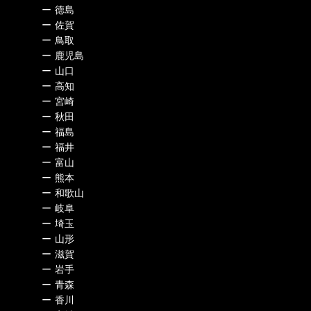
ー
徳島
ー
佐賀
ー
鳥取
ー
鹿児島
ー
山口
ー
高知
ー
宮崎
ー
秋田
ー
福島
ー
福井
ー
富山
ー
熊本
ー
和歌山
ー
岐阜
ー
埼玉
ー
山形
ー
滋賀
ー
岩手
ー
青森
ー
香川