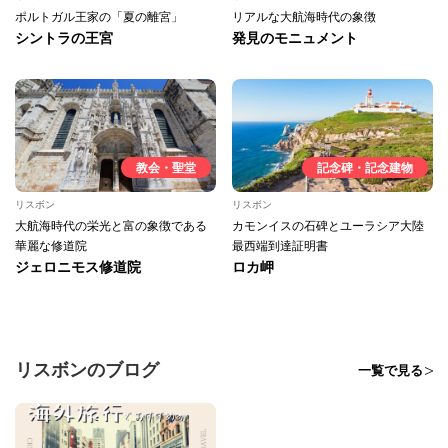
ポルトガル王家の「夏の離宮」
リアルな大航海時代の象徴
シントラの王宮
発見のモニュメント
教会・聖堂
記念碑・記念建物
リスボン
リスボン
大航海時代の栄光と富の象徴である
カモンイスの石碑とユーラシア大陸
華麗な修道院
最西端到達証明書
ジェロニモス修道院
ロカ岬
リスボンのブログ
一覧で見る