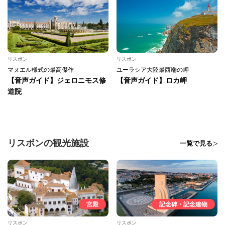
リスボン
リスボン
マヌエル様式の最高傑作
ユーラシア大陸最西端の岬
【音声ガイド】ジェロニモス修
【音声ガイド】ロカ岬
道院
リスボンの観光施設
一覧で見る
宮殿
記念碑・記念建物
リスボン
リスボン