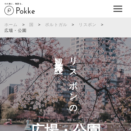
その旅に、物語を。
ホーム
>
国
>
ポルトガル
>
リスボン
>
広場・公園
観光施設へ
リスボンの
広場・公園