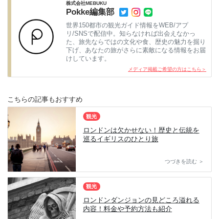
株式会社MEBUKU
Pokke編集部
世界150都市の観光ガイド情報をWEB/アプ
リ/SNSで配信中。知らなければ出会えなかっ
た、旅先ならではの文化や食、歴史の魅力を掘り
下げ、あなたの旅がさらに素敵になる情報をお届
けしています。
メディア掲載ご希望の方はこちら＞
こちらの記事もおすすめ
観光
ロンドンは欠かせない！歴史と伝統を
巡るイギリスのひとり旅
つづきを読む ＞
観光
ロンドンダンジョンの見どころ溢れる
内容！料金や予約方法も紹介