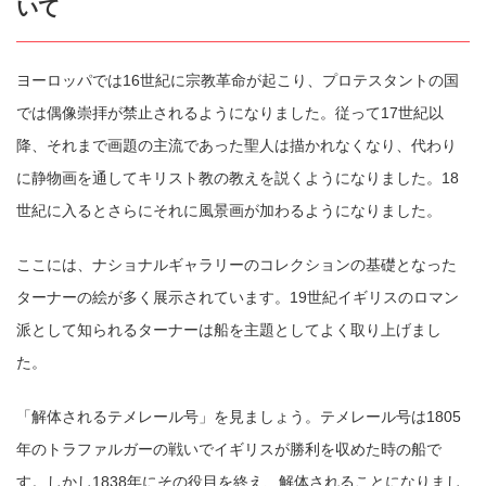
いて
ヨーロッパでは16世紀に宗教革命が起こり、プロテスタントの国
では偶像崇拝が禁止されるようになりました。従って17世紀以
降、それまで画題の主流であった聖人は描かれなくなり、代わり
に静物画を通してキリスト教の教えを説くようになりました。18
世紀に入るとさらにそれに風景画が加わるようになりました。
ここには、ナショナルギャラリーのコレクションの基礎となった
ターナーの絵が多く展示されています。19世紀イギリスのロマン
派として知られるターナーは船を主題としてよく取り上げまし
た。
「解体されるテメレール号」を見ましょう。テメレール号は1805
年のトラファルガーの戦いでイギリスが勝利を収めた時の船で
す。しかし1838年にその役目を終え、解体されることになりまし