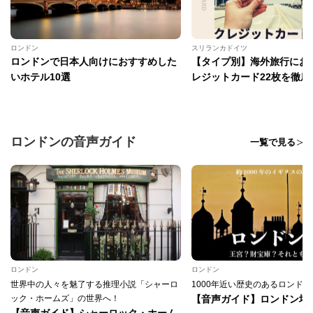
ロンドン
スリランカドイツ
ロンドンで日本人向けにおすすめした
【タイプ別】海外旅行にお
いホテル10選
レジットカード22枚を徹底
ロンドンの音声ガイド
一覧で見る
ロンドン
ロンドン
世界中の人々を魅了する推理小説「シャーロ
1000年近い歴史のあるロンド
ック・ホームズ」の世界へ！
【音声ガイド】ロンドン塔
【音声ガイド】シャーロック・ホーム