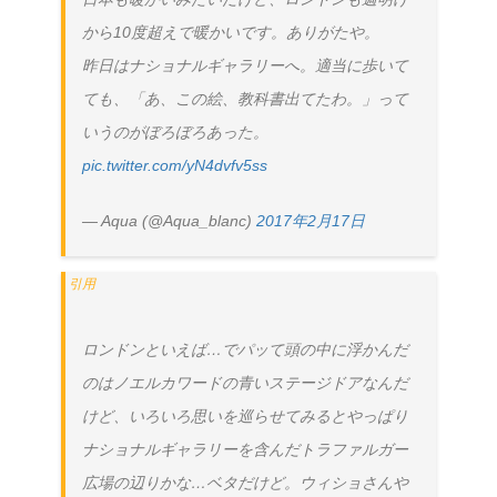
から10度超えで暖かいです。ありがたや。
昨日はナショナルギャラリーへ。適当に歩いて
ても、「あ、この絵、教科書出てたわ。」って
いうのがぼろぼろあった。
pic.twitter.com/yN4dvfv5ss
— Aqua (@Aqua_blanc)
2017年2月17日
ロンドンといえば…でパッて頭の中に浮かんだ
のはノエルカワードの青いステージドアなんだ
けど、いろいろ思いを巡らせてみるとやっぱり
ナショナルギャラリーを含んだトラファルガー
広場の辺りかな…ベタだけど。ウィショさんや