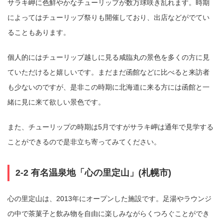
サラキ岬に色鮮やかなチューリップが数万球咲き乱れます。時期
コピー
https://jp.pokke.in/blog/8737
によってはチューリップ祭りも開催しており、出店などがでてい
ることもあります。
個人的にはチューリップ越しに見る咸臨丸の景色を多くの方に見
ていただけると嬉しいです。まだまだ函館などに比べると来訪者
も少ないのですが、是非この時期に北海道に来る方には函館と一
緒に見に来て欲しい景色です。
また、チューリップの時期は5月ですがサラキ岬は通年で見学する
ことができるので是非立ち寄ってみてください。
2-2 有名温泉地「心の里定山」(札幌市)
心の里定山は、2013年にオープンした施設です。足湯やラウンジ
の中で茶菓子と飲み物を自由に楽しみながらくつろぐことができ