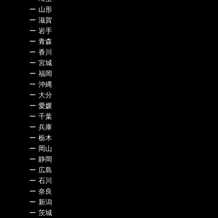
ー
山形
ー
滋賀
ー
岩手
ー
青森
ー
香川
ー
宮城
ー
福岡
ー
沖縄
ー
大分
ー
愛媛
ー
千葉
ー
兵庫
ー
栃木
ー
岡山
ー
静岡
ー
広島
ー
石川
ー
奈良
ー
新潟
ー
茨城