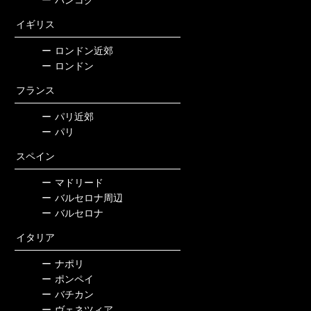
ー
バンコク
イギリス
ー
ロンドン近郊
ー
ロンドン
フランス
ー
パリ近郊
ー
パリ
スペイン
ー
マドリード
ー
バルセロナ周辺
ー
バルセロナ
イタリア
ー
ナポリ
ー
ポンペイ
ー
バチカン
ー
ヴェネツィア