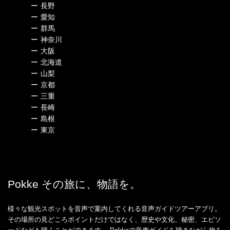
ー
長野
ー
愛知
ー
群馬
ー
神奈川
ー
大阪
ー
北海道
ー
山梨
ー
京都
ー
三重
ー
長崎
ー
島根
ー
東京
Pokke その旅に、物語を。
様々な観光スポットを音声で案内してくれる音声ガイドツアーアプリ。
その場所の見どころポイントだけではなく、歴史や文化、秘密、エピソ