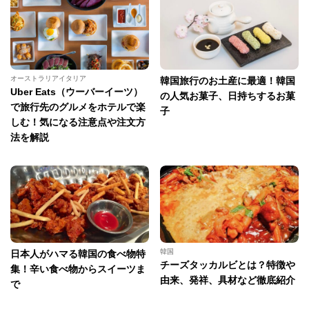
オーストラリアイタリア
韓国旅行のお土産に最適！韓国
Uber Eats（ウーバーイーツ）
の人気お菓子、日持ちするお菓
で旅行先のグルメをホテルで楽
子
しむ！気になる注意点や注文方
法を解説
韓国
日本人がハマる韓国の食べ物特
チーズタッカルビとは？特徴や
集！辛い食べ物からスイーツま
由来、発祥、具材など徹底紹介
で