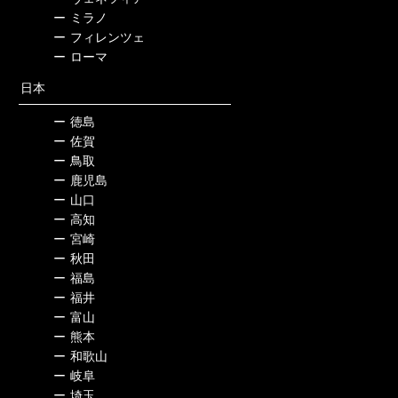
ー
ミラノ
ー
フィレンツェ
ー
ローマ
日本
ー
徳島
ー
佐賀
ー
鳥取
ー
鹿児島
ー
山口
ー
高知
ー
宮崎
ー
秋田
ー
福島
ー
福井
ー
富山
ー
熊本
ー
和歌山
ー
岐阜
ー
埼玉