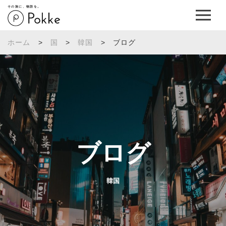
その旅に、物語を。
ホーム
>
国
>
韓国
>
ブログ
ブログ
韓国