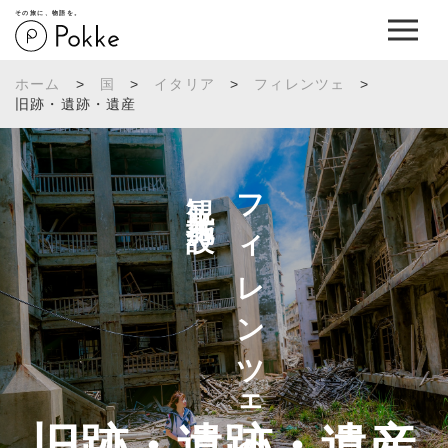
その旅に、物語を。
ホーム
>
国
>
イタリア
>
フィレンツェ
>
旧跡・遺跡・遺産
観光施設へ
フィレンツェの
旧跡・遺跡・遺産