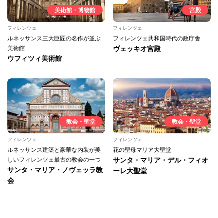
美術館・博物館
宮殿
フィレンツェ
フィレンツェ
ルネッサンス三大巨匠の名作が並ぶ
フィレンツェ共和国時代の政庁舎
美術館
ヴェッキオ宮殿
ウフィツィ美術館
教会・聖堂
教会・聖堂
フィレンツェ
フィレンツェ
ルネッサンス建築と豪華な内装が美
花の聖母マリア大聖堂
しいフィレンツェ最古の教会の一つ
サンタ・マリア・デル・フィオ
サンタ・マリア・ノヴェッラ教
ーレ大聖堂
会