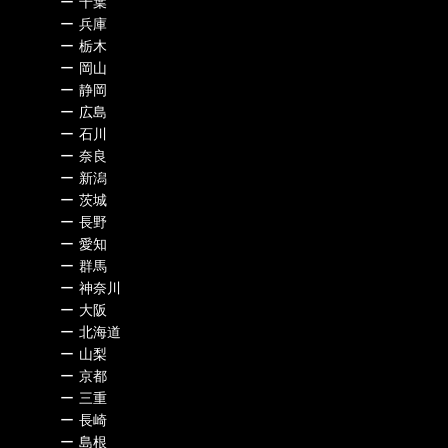
ー
千葉
ー
兵庫
ー
栃木
ー
岡山
ー
静岡
ー
広島
ー
石川
ー
奈良
ー
新潟
ー
茨城
ー
長野
ー
愛知
ー
群馬
ー
神奈川
ー
大阪
ー
北海道
ー
山梨
ー
京都
ー
三重
ー
長崎
ー
島根