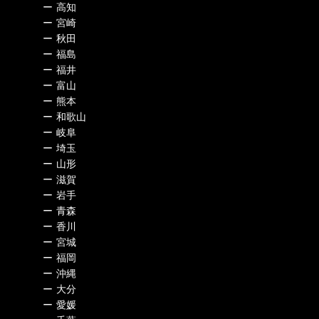
ー
高知
ー
宮崎
ー
秋田
ー
福島
ー
福井
ー
富山
ー
熊本
ー
和歌山
ー
岐阜
ー
埼玉
ー
山形
ー
滋賀
ー
岩手
ー
青森
ー
香川
ー
宮城
ー
福岡
ー
沖縄
ー
大分
ー
愛媛