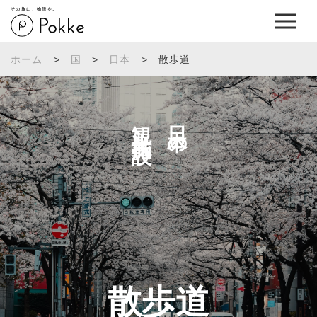
その旅に、物語を。
ホーム
>
国
>
日本
>
散歩道
観光施設へ
日本の
散歩道