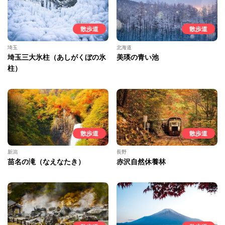
散歩道
散歩道
埼玉
北海道
埼玉三大氷柱（あしがくぼの氷
美瑛の青い池
柱）
散歩道
散歩道
新潟
長野
苗名の滝（なえなたき）
赤沢自然休養林