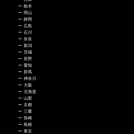
ー
栃木
ー
岡山
ー
静岡
ー
広島
ー
石川
ー
奈良
ー
新潟
ー
茨城
ー
長野
ー
愛知
ー
群馬
ー
神奈川
ー
大阪
ー
北海道
ー
山梨
ー
京都
ー
三重
ー
長崎
ー
島根
ー
東京