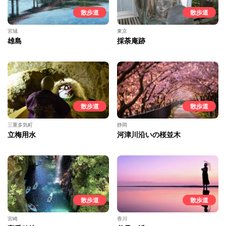
散歩道
散歩道
宮城
東京
雄島
採荼庵跡
散歩道
散歩道
三重多気町
静岡
立梅用水
河津川沿いの桜並木
散歩道
散歩道
宮崎
香川