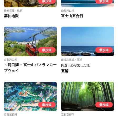
散歩道
散歩道
長崎雲仙・島原
山梨河口湖
雲仙地獄
富士山五合目
散歩道
散歩道
山梨河口湖
茨城北茨城・五浦
～河口湖～ 富士山パノラマロー
岡倉天心が愛した地
プウェイ
五浦
散歩道
散歩道
京都笠置町
京都京都市