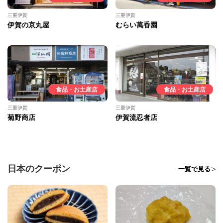
三重伊賀
三重伊賀
伊賀の京丸屋
むらい萬香園
食品・お土産店
食品・お土産店
三重伊賀
三重伊賀
菊野商店
伊賀流忍者店
日本のクーポン
一覧で見る