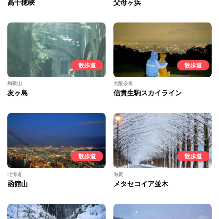
高千穂峡
父母ヶ浜
散歩道
散歩道
和歌山
大阪奈良
友ヶ島
信貴生駒スカイライン
散歩道
散歩道
北海道
滋賀
函館山
メタセコイア並木