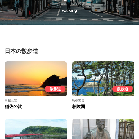
walking
日本の散歩道
散歩道
散歩道
島根出雲
島根出雲
稲佐の浜
柏陵園