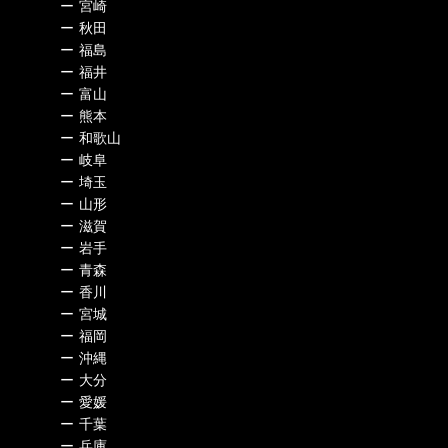
ー
宮崎
ー
秋田
ー
福島
ー
福井
ー
富山
ー
熊本
ー
和歌山
ー
岐阜
ー
埼玉
ー
山形
ー
滋賀
ー
岩手
ー
青森
ー
香川
ー
宮城
ー
福岡
ー
沖縄
ー
大分
ー
愛媛
ー
千葉
ー
兵庫