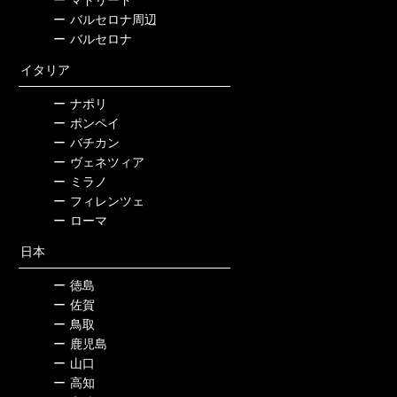
ー
バルセロナ周辺
ー
バルセロナ
イタリア
ー
ナポリ
ー
ポンペイ
ー
バチカン
ー
ヴェネツィア
ー
ミラノ
ー
フィレンツェ
ー
ローマ
日本
ー
徳島
ー
佐賀
ー
鳥取
ー
鹿児島
ー
山口
ー
高知