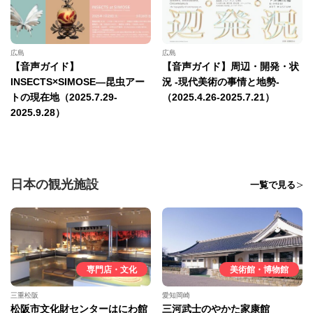
広島
広島
【音声ガイド】
【音声ガイド】周辺・開発・状
INSECTS×SIMOSE—昆虫アー
況 -現代美術の事情と地勢-
トの現在地（2025.7.29-
（2025.4.26-2025.7.21）
2025.9.28）
日本の観光施設
一覧で見る
専門店・文化
美術館・博物館
三重松阪
愛知岡崎
松阪市文化財センターはにわ館
三河武士のやかた家康館