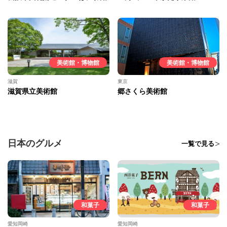
美術館・博物館
美術館・博物館
滋賀
東京
滋賀県立美術館
郷さくら美術館
日本のグルメ
一覧で見る
和菓子
和菓子
愛知岡崎
愛知岡崎