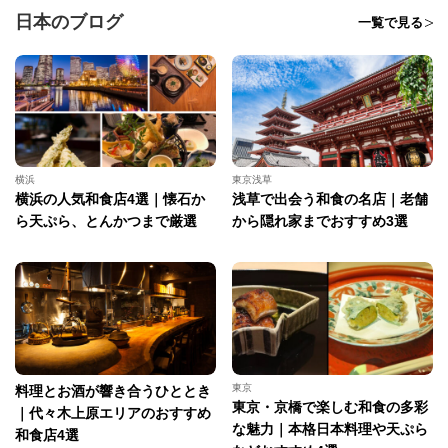
日本のブログ
一覧で見る
横浜
東京浅草
横浜の人気和食店4選｜懐石か
浅草で出会う和食の名店｜老舗
ら天ぷら、とんかつまで厳選
から隠れ家までおすすめ3選
東京
料理とお酒が響き合うひととき
東京・京橋で楽しむ和食の多彩
｜代々木上原エリアのおすすめ
な魅力｜本格日本料理や天ぷら
和食店4選