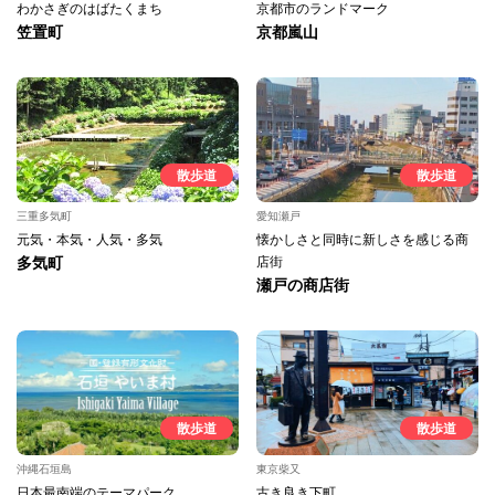
わかさぎのはばたくまち
京都市のランドマーク
笠置町
京都嵐山
散歩道
散歩道
三重多気町
愛知瀬戸
元気・本気・人気・多気
懐かしさと同時に新しさを感じる商
多気町
店街
瀬戸の商店街
散歩道
散歩道
沖縄石垣島
東京柴又
日本最南端のテーマパーク
古き良き下町