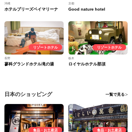
沖縄
京都
ホテルブリーズベイマリーナ
Good nature hotel
リゾートホテル
リゾートホテル
長野
栃木
蓼科グランドホテル滝の湯
ロイヤルホテル那須
日本のショッピング
一覧で見る
食品・お土産店
食品・お土産店