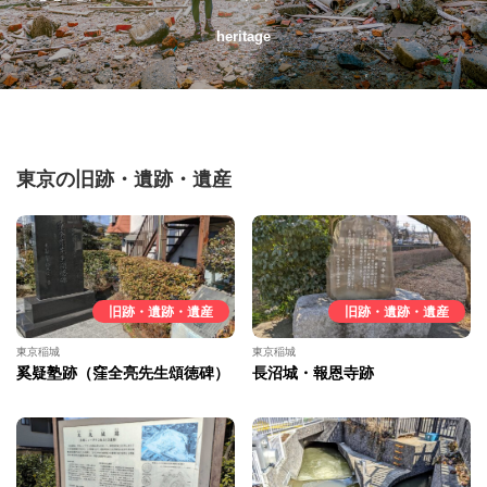
heritage
東京の旧跡・遺跡・遺産
旧跡・遺跡・遺産
旧跡・遺跡・遺産
東京稲城
東京稲城
奚疑塾跡（窪全亮先生頌徳碑）
長沼城・報恩寺跡