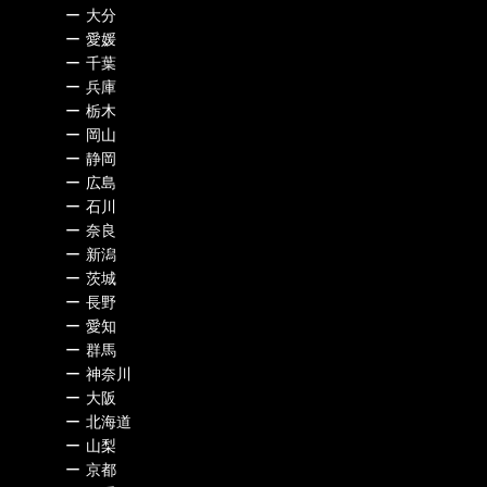
ー
大分
ー
愛媛
ー
千葉
ー
兵庫
ー
栃木
ー
岡山
ー
静岡
ー
広島
ー
石川
ー
奈良
ー
新潟
ー
茨城
ー
長野
ー
愛知
ー
群馬
ー
神奈川
ー
大阪
ー
北海道
ー
山梨
ー
京都