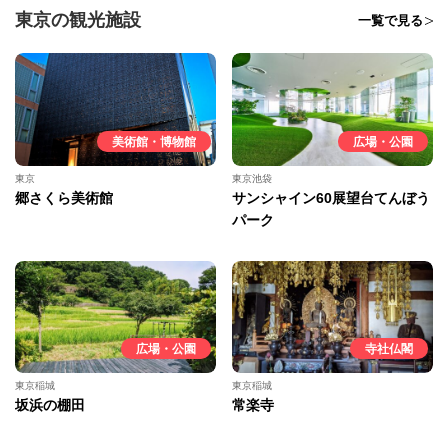
東京の観光施設
一覧で見る
美術館・博物館
広場・公園
東京
東京池袋
郷さくら美術館
サンシャイン60展望台てんぼう
パーク
広場・公園
寺社仏閣
東京稲城
東京稲城
坂浜の棚田
常楽寺