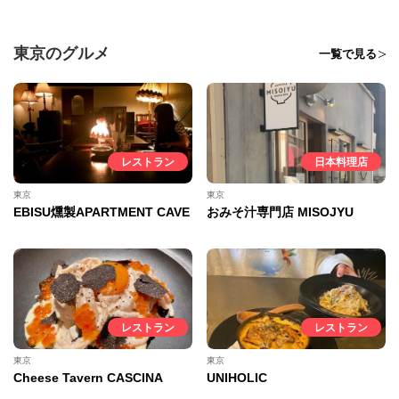
東京のグルメ
一覧で見る
レストラン
日本料理店
東京
東京
EBISU燻製APARTMENT CAVE
おみそ汁専門店 MISOJYU
レストラン
レストラン
東京
東京
Cheese Tavern CASCINA
UNIHOLIC