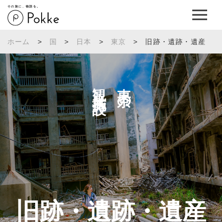
その旅に、物語を。
ホーム
>
国
>
日本
>
東京
>
旧跡・遺跡・遺産
観光施設へ
東京の
旧跡・遺跡・遺産