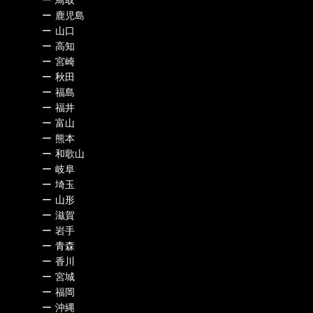
ー
鹿児島
ー
山口
ー
高知
ー
宮崎
ー
秋田
ー
福島
ー
福井
ー
富山
ー
熊本
ー
和歌山
ー
岐阜
ー
埼玉
ー
山形
ー
滋賀
ー
岩手
ー
青森
ー
香川
ー
宮城
ー
福岡
ー
沖縄