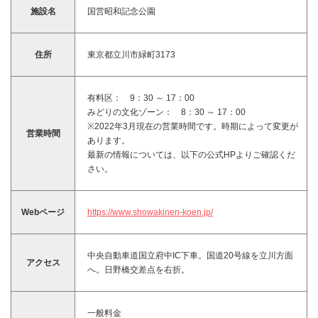
施設名
国営昭和記念公園
住所
東京都立川市緑町3173
有料区： 9：30 ～ 17：00
みどりの文化ゾーン： 8：30 ～ 17：00
※2022年3月現在の営業時間です。時期によって変更が
営業時間
あります。
最新の情報については、以下の公式HPよりご確認くだ
さい。
Webページ
https://www.showakinen-koen.jp/
中央自動車道国立府中IC下車。国道20号線を立川方面
アクセス
へ。日野橋交差点を右折。
一般料金