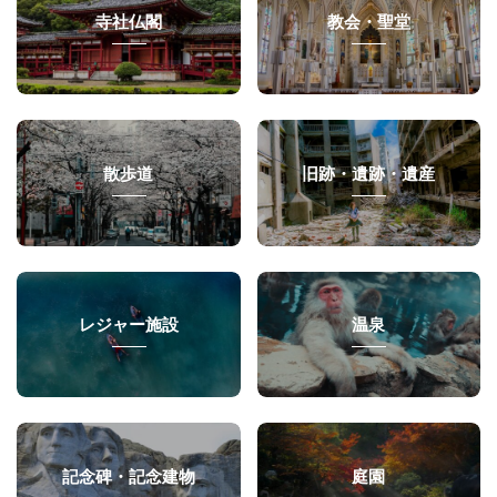
寺社仏閣
教会・聖堂
散歩道
旧跡・遺跡・遺産
レジャー施設
温泉
記念碑・記念建物
庭園