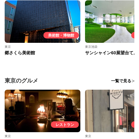
美術館・博物館
東京
東京池袋
郷さくら美術館
サンシャイン60展望台てん
東京のグルメ
一覧で見る
レストラン
東京
東京