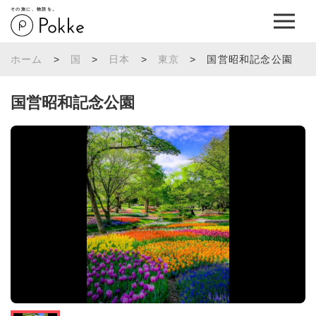
その旅に、物語を。
ホーム
>
国
>
日本
>
東京
>
国営昭和記念公園
国営昭和記念公園