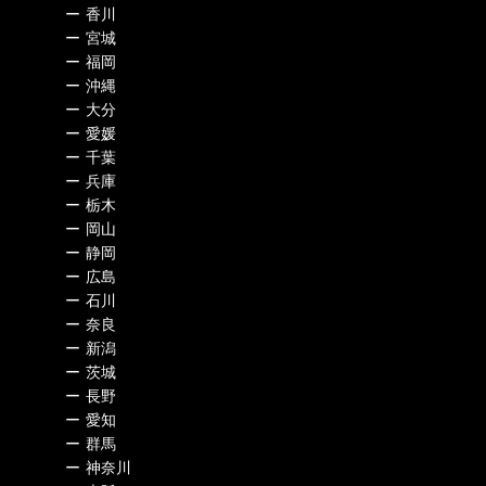
ー
香川
ー
宮城
ー
福岡
ー
沖縄
ー
大分
ー
愛媛
ー
千葉
ー
兵庫
ー
栃木
ー
岡山
ー
静岡
ー
広島
ー
石川
ー
奈良
ー
新潟
ー
茨城
ー
長野
ー
愛知
ー
群馬
ー
神奈川