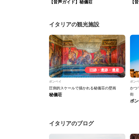
【音声ガイド】秘儀荘
【音
イタリアの観光施設
旧跡・遺跡・遺産
ポンペイ
ポン
圧倒的スケールで描かれる秘儀荘の壁画
かつ
秘儀荘
街
ポン
イタリアのブログ