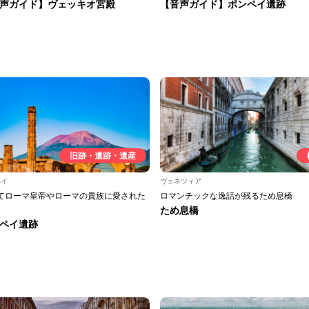
声ガイド】ヴェッキオ宮殿
【音声ガイド】ポンペイ遺跡
旧跡・遺跡・遺産
ペイ
ヴェネツィア
てローマ皇帝やローマの貴族に愛された
ロマンチックな逸話が残るため息橋
ため息橋
ペイ遺跡