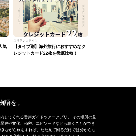
スリランカドイツ
人気
【タイプ別】海外旅行におすすめなク
レジットカード22枚を徹底比較！
、物語を。
内してくれる音声ガイドツアーアプリ。 その場所の見
、歴史や文化、秘密、エピソードなども聴くことができ
ドを聴きながら旅をすれば、ただ見て回るだけでは分からな