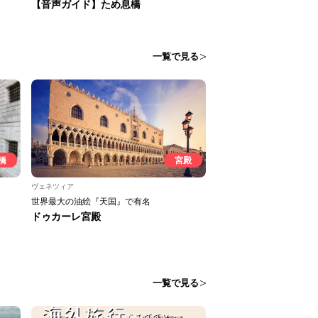
【音声ガイド】ため息橋
一覧で見る
橋
宮殿
ヴェネツィア
世界最大の油絵『天国』で有名
ドゥカーレ宮殿
一覧で見る