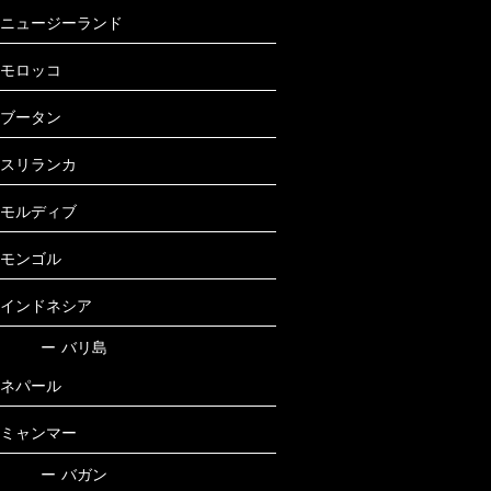
ニュージーランド
モロッコ
ブータン
スリランカ
モルディブ
モンゴル
インドネシア
ー
バリ島
ネパール
ミャンマー
ー
バガン