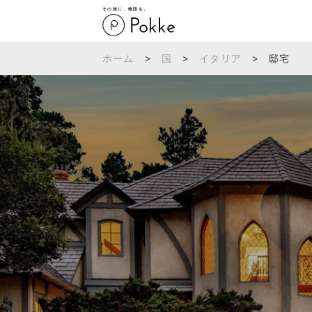
その旅に、物語を。
ホーム
>
国
>
イタリア
>
邸宅