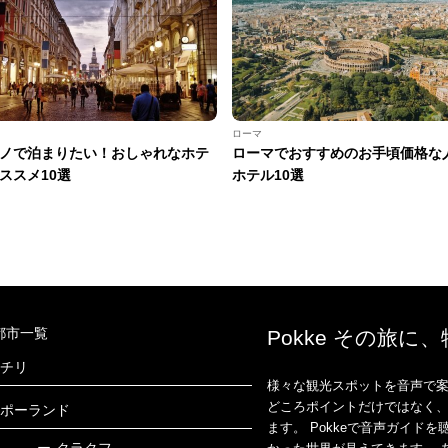
ノ
ローマ
ノで泊まりたい！おしゃれなホテ
ローマでおすすめのお手頃価格な
ススメ10選
ホテル10選
都市一覧
Pokke その旅に
チリ
様々な観光スポットを音声で案
どころポイントだけではなく
ポーランド
ます。 Pokkeで音声ガイ
ー
クラクフ